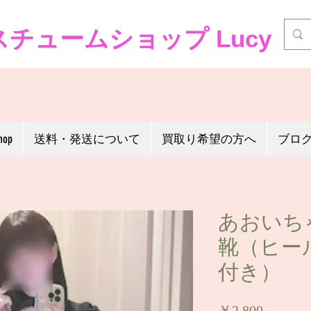
チュームショップ Lucy
hop
送料・発送について
買取り希望の方へ
ブロ
あおいち
靴（ヒー
付き）
価
￥2,800