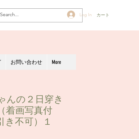
Log In
カート
グ
お問い合わせ
More
ゃんの２日穿き
（着画写真付
引き不可）１