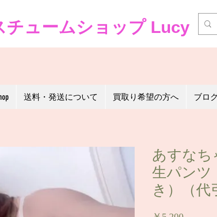
チュームショップ Lucy
hop
送料・発送について
買取り希望の方へ
ブロ
あすなち
生パンツ
き）（代
価
￥5,200