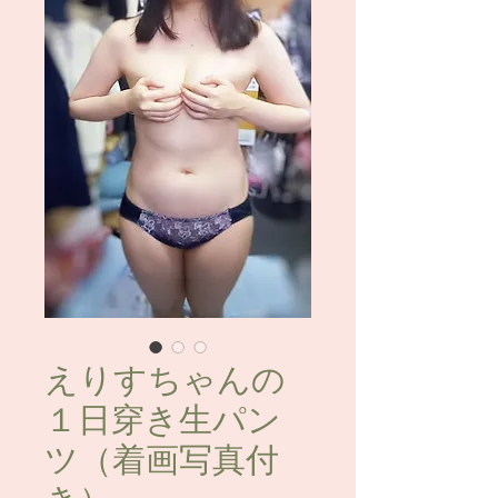
えりすちゃんの
１日穿き生パン
ツ（着画写真付