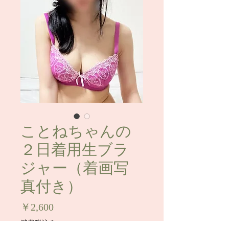
ことねちゃんの
２日着用生ブラ
ジャー（着画写
真付き）
価
￥2,600
格
消費税込み