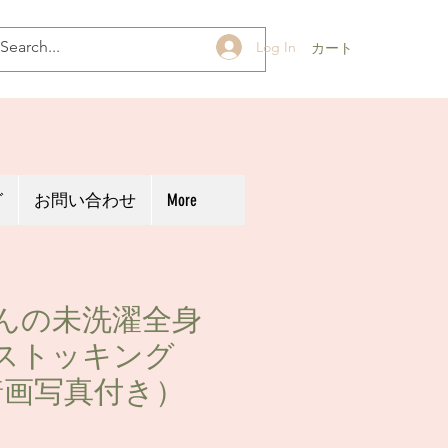
Log In
カート
グ
お問い合わせ
More
んの未洗濯全身
ストッキング
着画写真付き）