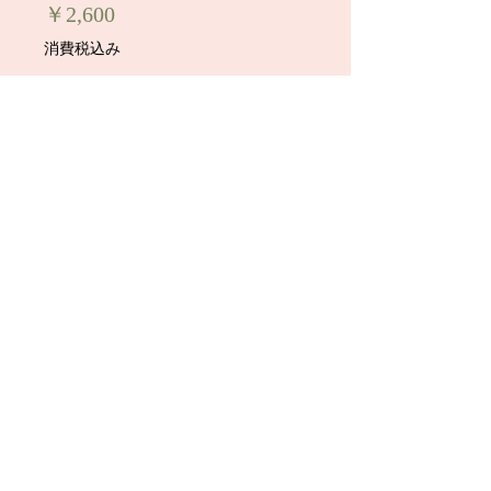
価
￥2,600
格
消費税込み
在庫なし
24才アルバイト、さくらちゃんの生ブ
ラジャー（３日着用）です。
着画写真２枚付きです。
※清楚系ですごく可愛い女の子で
す！！（今回はフルメイクで撮影させ
て頂きました）
かなり使い古したブラです！！
顔写真にモザイクがかかっています
が、お買い上げのお客様にはモザイク
無しの写真が付きます。