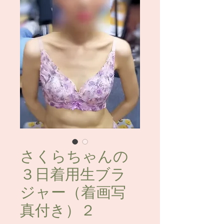
さくらちゃんの
３日着用生ブラ
ジャー（着画写
真付き）２