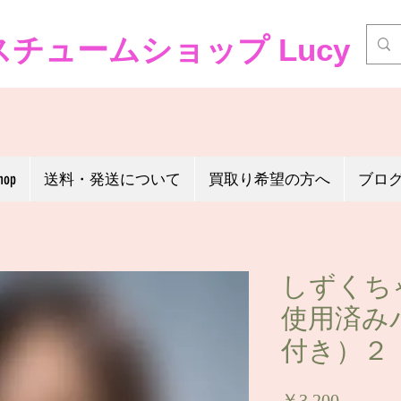
チュームショップ Lucy
hop
送料・発送について
買取り希望の方へ
ブロ
しずくち
使用済み
付き）２
価
￥3,200