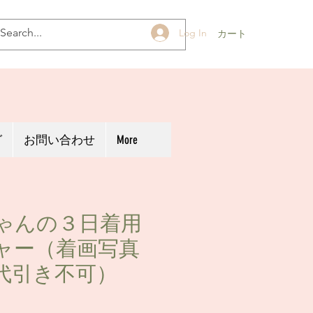
Log In
カート
グ
お問い合わせ
More
ゃんの３日着用
ャー（着画写真
代引き不可）