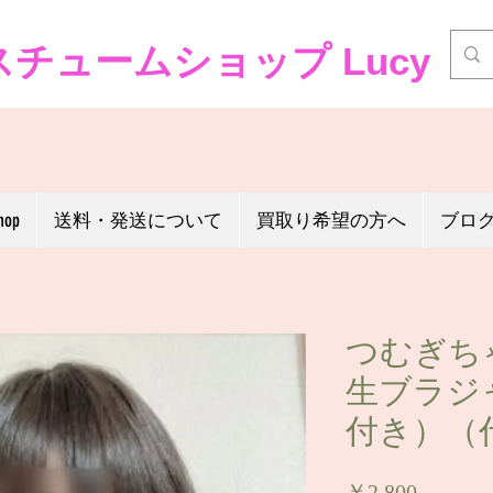
チュームショップ Lucy
hop
送料・発送について
買取り希望の方へ
ブロ
つむぎち
生ブラジ
付き）（
価
￥2,800