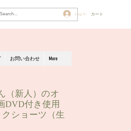
Log In
カート
グ
お問い合わせ
More
ん（新人）のオ
画DVD付き使用
ックショーツ（生
）