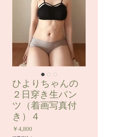
ひよりちゃんの
２日穿き生パン
ツ（着画写真付
き）４
価
￥4,800