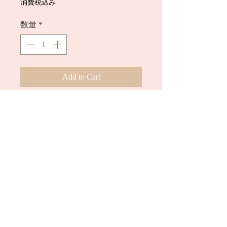
格
消費税込み
数量
*
Add to Cart
今すぐ購入
2４才OL、ひよりちゃんの生パンツ
（２日穿き）です。
着画写真２枚付きです。
※セクシー系のSS級美人さんです！最
後の可能性もありますので、後悔ない
ようにご購入を検討して下さい。
ひよりちゃんのショーツ新価格で
す！！
匂い強いです！！