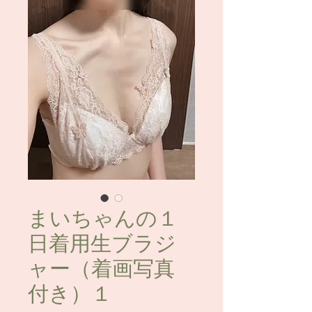
まいちゃんの１
日着用生ブラジ
ャー（着画写真
付き）１