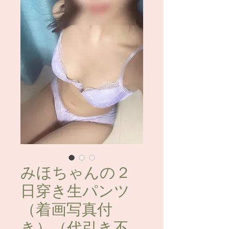
みほちゃんの２
日穿き生パンツ
（着画写真付
き）（代引き不