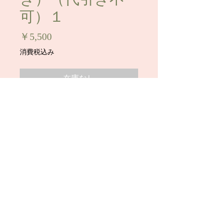
可）１
価
￥5,500
格
消費税込み
在庫なし
１９才大学生、みほちゃんの生パンツ
（２日穿き）です。
着画写真２枚付きです。
※大人気のSS級美少女です！
匂い強いです！
顔写真にモザイクがかかっています
が、お買い上げのお客様にはモザイク
無しの写真が付きます。
※こちらの商品は「銀行振込」のみの
お取引とさせて頂きます。