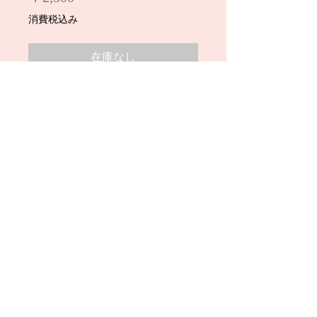
格
消費税込み
在庫なし
28才看護師、ゆきなちゃんの生ブラジ
ャー（１日半着用）です。
着画写真２枚付きです。
※大人な清楚系美人さんです。
顔写真にモザイクがかかっています
が、お買い上げのお客様にはモザイク
無しの写真が付きます。
※こちらの商品は「銀行振込」のみの
お取引とさせて頂きます。
「代金引換」はご利用できませんの
で、お気を付け下さい。