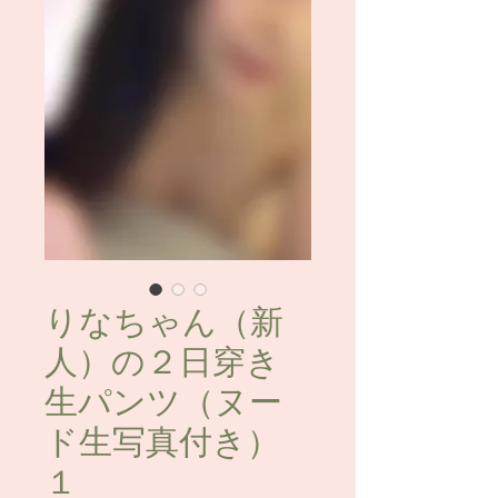
りなちゃん（新
人）の２日穿き
生パンツ（ヌー
ド生写真付き）
１