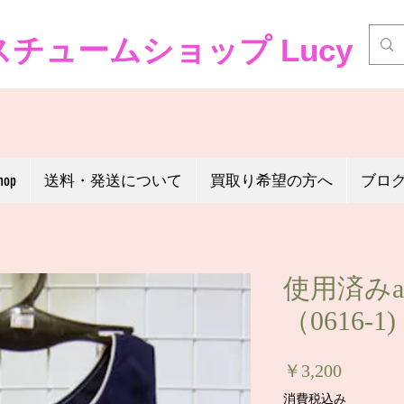
チュームショップ Lucy
hop
送料・発送について
買取り希望の方へ
ブロ
使用済みa
（0616-1)
価
￥3,200
格
消費税込み