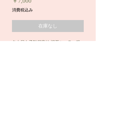
価
￥7,000
格
消費税込み
在庫なし
名古屋女子附属高校 旧夏セーラー服
セットです。
※指定リボン付きです。
サイズ：セーラー 肩幅40cm、着丈
46cm）、スカートW61～66cm、丈
42cm
状態：B
◇すべて学校指定品です。
※こちらの商品は「銀行振込」のみの
お取引とさせて頂きます。
「代金引換」はご利用できませんの