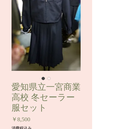
愛知県立一宮商業
高校 冬セーラー
服セット
価
￥8,500
格
消費税込み