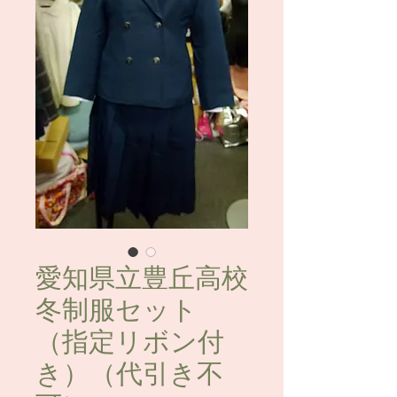
愛知県立豊丘高校
冬制服セット
（指定リボン付
き）（代引き不