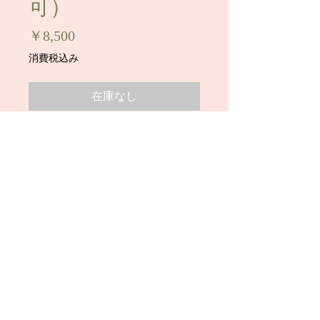
可）
価
￥8,500
格
消費税込み
在庫なし
愛知県立豊丘高校 冬制服セットで
す。
内容：ブレザー、冬スカート、ブラウ
ス、指定リボン
サイズ：ブレザー 肩幅39cm、着丈
55cm、冬スカートW58～63cm、丈
64cm、ブラウスM
状態：B
※こちらの商品は「銀行振込」のみの
お取引とさせて頂きます。