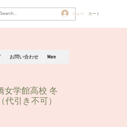
Log In
カート
グ
お問い合わせ
More
橋女学館高校 冬
（代引き不可）