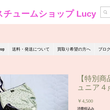
チュームショップ Lucy
hop
送料・発送について
買取り希望の方へ
ブロ
【特別商
ュニア４
価
￥4,500
格
消費税込み