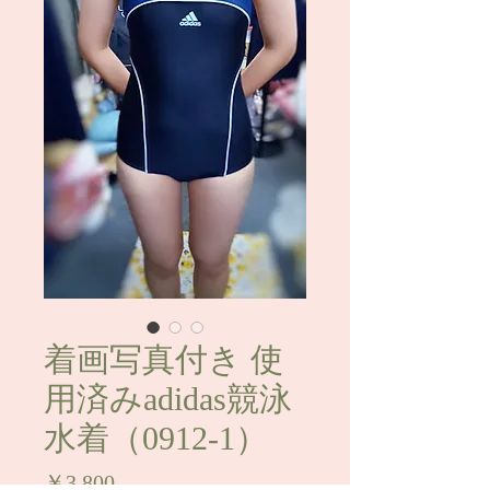
着画写真付き 使
用済みadidas競泳
水着（0912-1）
価
￥3,800