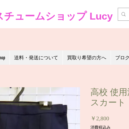
チュームショップ Lucy
hop
送料・発送について
買取り希望の方へ
ブロ
高校 使
スカート（0
価
￥2,800
格
消費税込み