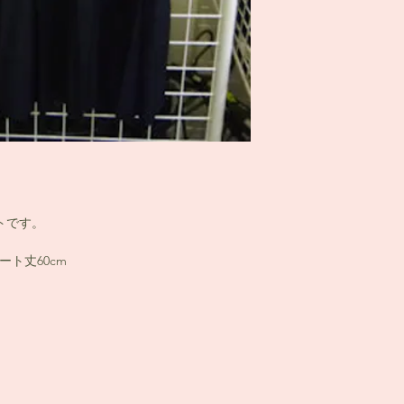
トです。
ート丈60cm
）