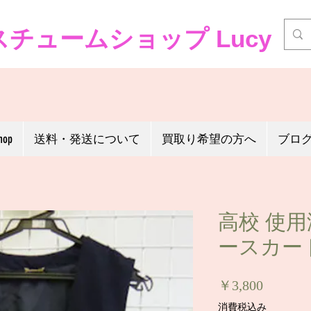
チュームショップ Lucy
hop
送料・発送について
買取り希望の方へ
ブロ
高校 使
ースカート
価
￥3,800
格
消費税込み